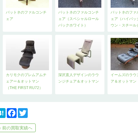
バットネのファルコンチ
バットネのファルコンチ
バットネのファ
ェア
ェア（スペシャルロール
ェア（ハイバッ
バックホワイト）
ウン・スチール
カリモクのプレムアムチ
深沢直人デザインのラウ
イームズのラウ
ェアー＆オットマン
ンジチェア＆オットマン
ア＆オットマン
（THE FIRST RU72）
H
F
T
a
a
w
t
c
i
e
e
t
« 前の買取実績へ
n
b
t
a
o
e