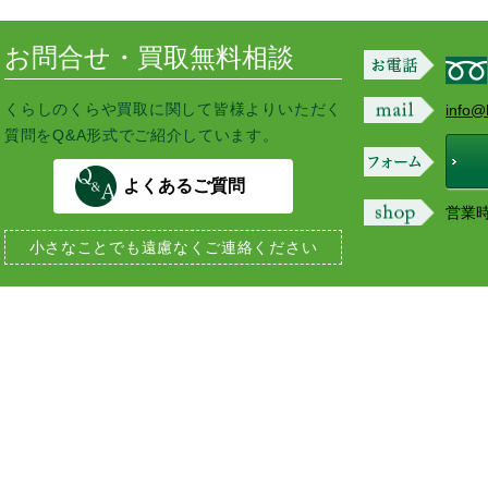
o
r
k
お問合せ・買取無料相談
くらしのくらや買取に関して皆様よりいただく
info@
質問をQ&A形式でご紹介しています。
よくあるご質問
営業時間
小さなことでも
遠慮なくご連絡ください