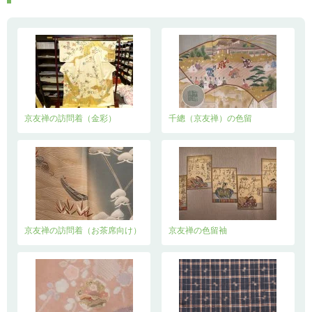
京友禅の訪問着（金彩）
千總（京友禅）の色留
京友禅の訪問着（お茶席向け）
京友禅の色留袖