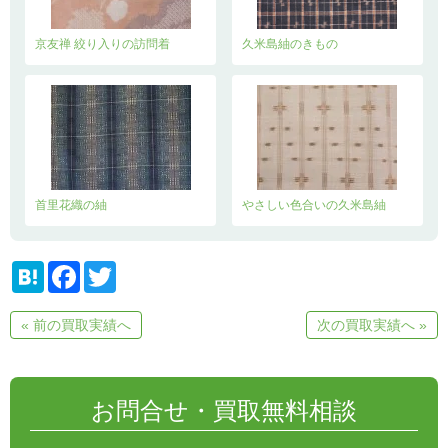
京友禅 絞り入りの訪問着
久米島紬のきもの
首里花織の紬
やさしい色合いの久米島紬
H
F
T
a
a
w
t
c
i
e
e
t
« 前の買取実績へ
次の買取実績へ »
n
b
t
a
o
e
o
r
k
お問合せ・買取無料相談