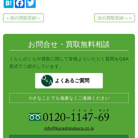
H
F
T
a
a
w
t
c
i
e
e
t
« 前の買取実績へ
次の買取実績へ »
n
b
t
a
o
e
o
r
k
お問合せ・買取無料相談
くらしのくらや買取に関して皆様よりいただく質問をQ&A
形式でご紹介しています。
よくあるご質問
小さなことでも
遠慮なくご連絡ください
info@kurashinokura.co.jp