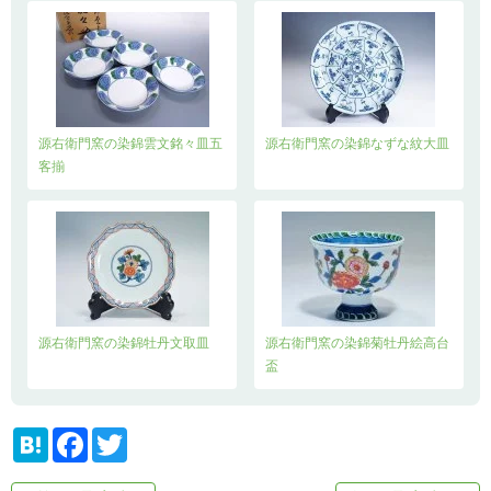
源右衛門窯の染錦雲文銘々皿五
源右衛門窯の染錦なずな紋大皿
客揃
源右衛門窯の染錦牡丹文取皿
源右衛門窯の染錦菊牡丹絵高台
盃
H
F
T
a
a
w
t
c
i
e
e
t