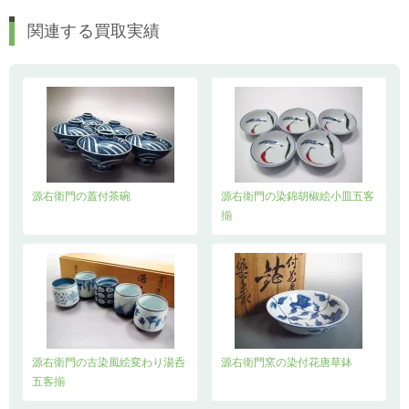
関連する買取実績
源右衛門の蓋付茶碗
源右衛門の染錦胡椒絵小皿五客
揃
源右衛門の古染風絵変わり湯呑
源右衛門窯の染付花唐草鉢
五客揃