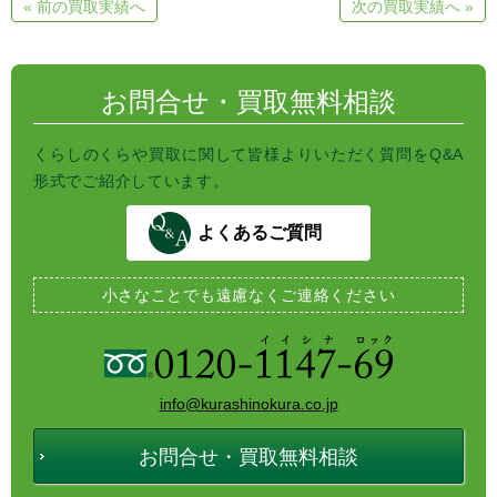
« 前の買取実績へ
次の買取実績へ »
n
b
t
a
o
e
o
r
k
お問合せ・買取無料相談
くらしのくらや買取に関して皆様よりいただく質問をQ&A
形式でご紹介しています。
よくあるご質問
小さなことでも
遠慮なくご連絡ください
info@kurashinokura.co.jp
お問合せ・買取無料相談