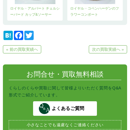
ロイヤル・アルバート チェルシ
ロイヤル・コペンハーゲンのフ
ーバード カップ&ソーサー
ラワーコンポート
H
F
T
a
a
w
t
c
i
e
e
t
« 前の買取実績へ
次の買取実績へ »
n
b
t
a
o
e
o
r
k
お問合せ・買取無料相談
くらしのくらや買取に関して皆様よりいただく質問をQ&A
形式でご紹介しています。
よくあるご質問
小さなことでも
遠慮なくご連絡ください