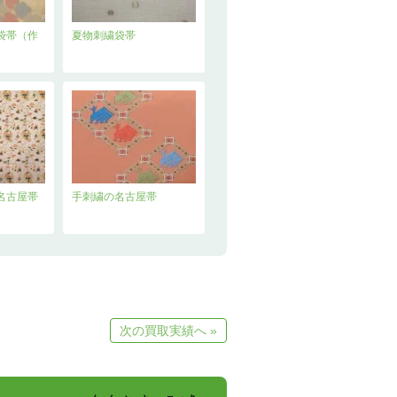
袋帯（作
夏物刺繍袋帯
名古屋帯
手刺繍の名古屋帯
次の買取実績へ »