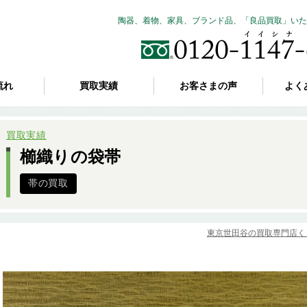
陶器、着物、家具、ブランド品、「良品買取」いた
流れ
買取実績
お客さまの声
よく
買取実績
櫛織りの袋帯
帯の買取
東京世田谷の買取専門店く