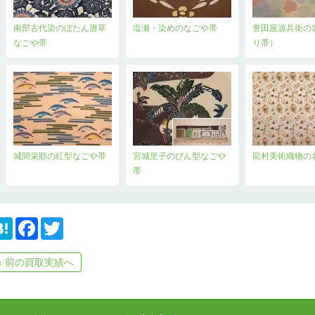
南部古代染のぼたん唐草
塩瀬・染めのなごや帯
誉田屋源兵衛の
なごや帯
り帯）
城間栄順の紅型なごや帯
宮城里子のびん型なごや
龍村美術織物の
帯
H
F
T
a
a
w
t
c
i
e
e
t
« 前の買取実績へ
n
b
t
a
o
e
o
r
k