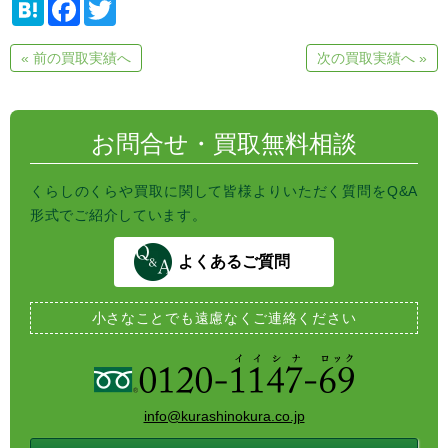
H
F
T
a
a
w
t
c
i
e
e
t
« 前の買取実績へ
次の買取実績へ »
n
b
t
a
o
e
o
r
k
お問合せ・買取無料相談
くらしのくらや買取に関して皆様よりいただく質問をQ&A
形式でご紹介しています。
よくあるご質問
小さなことでも
遠慮なくご連絡ください
info@kurashinokura.co.jp