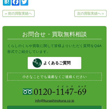
a
a
w
t
c
i
e
e
t
« 前の買取実績へ
次の買取実績へ »
n
b
t
a
o
e
o
r
k
お問合せ・買取無料相談
くらしのくらや買取に関して皆様よりいただく質問をQ&A
形式でご紹介しています。
よくあるご質問
小さなことでも
遠慮なくご連絡ください
info@kurashinokura.co.jp