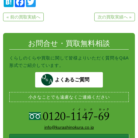
a
a
w
t
c
i
e
e
t
« 前の買取実績へ
次の買取実績へ »
n
b
t
a
o
e
o
r
k
お問合せ・買取無料相談
くらしのくらや買取に関して皆様よりいただく質問をQ&A
形式でご紹介しています。
よくあるご質問
小さなことでも
遠慮なくご連絡ください
info@kurashinokura.co.jp