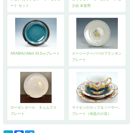
ート セット
少品 未使用
ARABIAのMeri 33.5㎝プレート
スージークーパーのプランタン
プレート
ローゼンタール キュムラス
マイセンのカップ＆ソーサー、
プレート
プレート（休廷の小花）
H
F
T