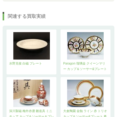
関連する買取実績
水野克俊 白磁 プレート
Paragon 瑠璃金 クイーンマリ
ー カップ＆ソーサー&プレート
深川製磁 梅外赤濃 雛道具 ミニ
大倉陶園 金蝕 ライン 赤 トリオ
チュア カップ＆ソーサー＆プレ
カップ＆ソーサー&プレート 希