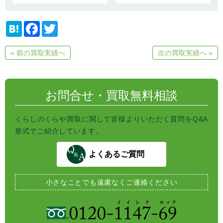
H
F
T
a
a
w
t
c
i
e
e
t
« 前の買取実績へ
次の買取実績へ »
n
b
t
a
o
e
o
r
k
お問合せ・買取無料相談
くらしのくらや買取に関して皆様よりいただく質問をQ&A
形式でご紹介しています。
よくあるご質問
小さなことでも
遠慮なくご連絡ください