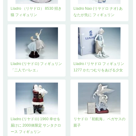
Lladro （リヤドロ） 8530 招き
Lladro Nao (リヤドロ ナオ) あ
猫 フィギュリン
なたが先に フィギュリン
Lladro (リヤドロ) フィギュリン
Lladro / リヤドロ フィギュリン
「二人でバレエ」
1277 かたつむりをあげる少女
Lladro (リヤドロ) 1960 幸せを
リヤドロ「初航海」 ペガサスの
届けに 2000体限定 サンタクロ
親子
ース フィギュリン