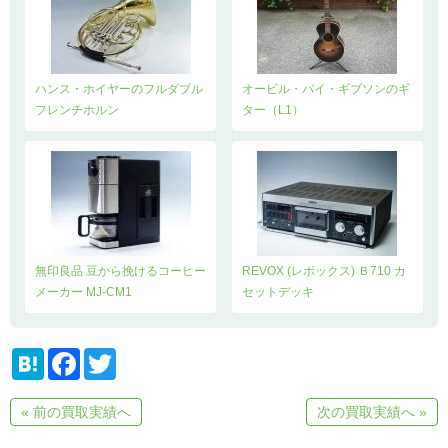
ハンス・ホイヤーのフルダブル
オービル・バイ・ギブソンのギ
フレンチホルン
ター（L1）
無印良品 豆から挽けるコーヒー
REVOX (レボックス) Ｂ710 カ
メーカー MJ-CM1
セットデッキ
H
F
T
a
a
w
t
c
i
e
e
t
« 前の買取実績へ
次の買取実績へ »
n
b
t
a
o
e