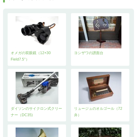
オメガの双眼鏡（12×30
ヨシザワの譜面台
Field7.5°）
ダイソンのサイクロン式クリー
リュージュのオルゴール（72
ナー（DC35)
弁）