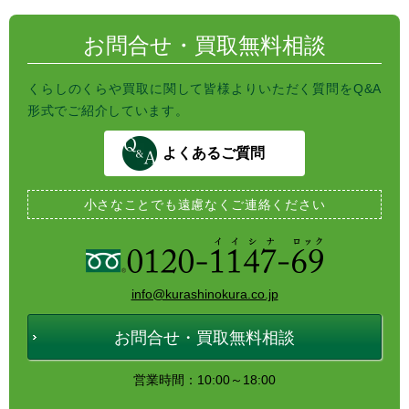
o
r
k
お問合せ・買取無料相談
くらしのくらや買取に関して皆様よりいただく質問をQ&A
形式でご紹介しています。
よくあるご質問
小さなことでも
遠慮なくご連絡ください
info@kurashinokura.co.jp
お問合せ・買取無料相談
営業時間：10:00～18:00