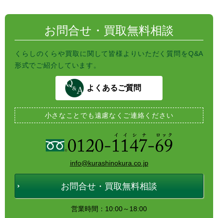
a
o
e
o
r
k
お問合せ・買取無料相談
くらしのくらや買取に関して皆様よりいただく質問をQ&A
形式でご紹介しています。
よくあるご質問
小さなことでも
遠慮なくご連絡ください
info@kurashinokura.co.jp
お問合せ・買取無料相談
営業時間：10:00～18:00