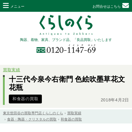
メニュー
お問合せはこちら
陶器、着物、家具、ブランド品、「良品買取」いたします
買取実績
十三代今泉今右衛門 色絵吹墨草花文
花瓶
和食器の買取
2018年4月2日
東京世田谷の買取専門店くらしのくら
買取実績
食器・陶器・クリスタルの買取
和食器の買取