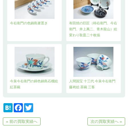
今右衛門の色鍋島箸置き
有田焼の巨匠（柿右衛門、今右
衛門、井上萬二、青木龍山）絵
変わり取皿二十枚揃
今泉今右衛門の錦色鍋島石榴絵
人間国宝 十三代 今泉今右衛門
紅茶碗
藤袴絵 茶碗 三客
H
F
T
a
a
w
t
c
i
e
e
t
« 前の買取実績へ
次の買取実績へ »
n
b
t