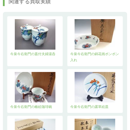
関連する買取実績
今泉今右衛門の蓋付夫婦湯呑
今泉今右衛門の錦花画ボンボン
入れ
今泉今右衛門の椿絵珈琲碗
今泉今右衛門の露草絵皿