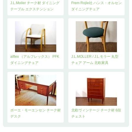
J.L.Moller チーク材 ダイニング
Frem Rojle社 ハンス・オルセン
テーブル エクステンション
ダイニングチェア
alflex （アルフレックス） PFK
J.L.MOLLER / J.L.モラー 丸型
ダイニングチェア
チェア アーム 北欧家具
ボーエ・モーエンセン チーク材
北欧ヴィンテージ チーク材 6段
デスク
チェスト