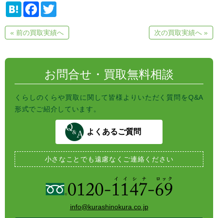
H
F
T
a
a
w
t
c
i
e
e
t
« 前の買取実績へ
次の買取実績へ »
n
b
t
a
o
e
o
r
k
お問合せ・買取無料相談
くらしのくらや買取に関して皆様よりいただく質問をQ&A
形式でご紹介しています。
よくあるご質問
小さなことでも
遠慮なくご連絡ください
info@kurashinokura.co.jp