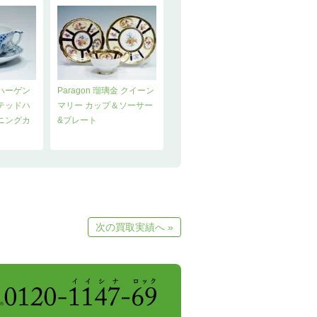
ハーゲン
Paragon 瑠璃金 クイーン
テッドハ
マリー カップ＆ソーサー
ニングカ
&プレート
次の買取実績へ »