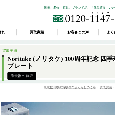
陶器、着物、家具、ブランド品、「良品買取」いた
流れ
買取実績
お客さまの声
よく
買取実績
Noritake (ノリタケ) 100周年記念 
プレート
洋食器の買取
東京世田谷の買取専門店くらしのくら
買取実績