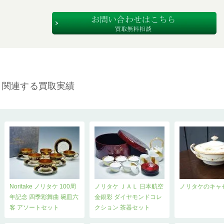
関連する買取実績
Noritake ノリタケ 100周
ノリタケ ＪＡＬ 日本航空
ノリタケのキャ
年記念 四季彩舞曲 碗皿六
金銀彩 ダイヤモンドコレ
客 アソートセット
クション 茶器セット