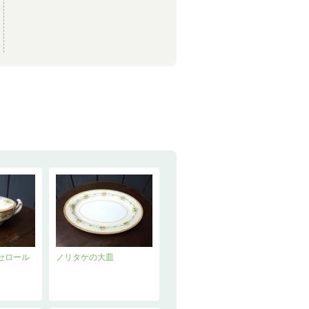
セロール
ノリタケの大皿