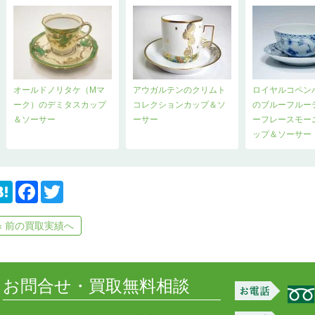
オールドノリタケ（Mマ
アウガルテンのクリムト
ロイヤルコペン
ーク）のデミタスカップ
コレクションカップ＆ソ
のブルーフルー
＆ソーサー
ーサー
ーフレースモー
ップ＆ソーサー
H
F
T
a
a
w
t
c
i
e
e
t
« 前の買取実績へ
n
b
t
a
o
e
o
r
k
お問合せ・買取無料相談