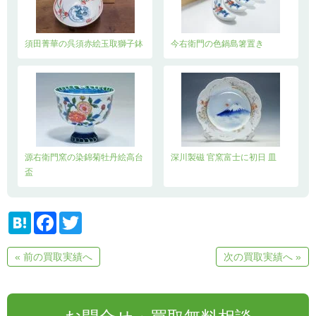
須田菁華の呉須赤絵玉取獅子鉢
今右衛門の色鍋島箸置き
源右衛門窯の染錦菊牡丹絵高台
深川製磁 官窯富士に初日 皿
盃
H
F
T
a
a
w
t
c
i
e
e
t
« 前の買取実績へ
次の買取実績へ »
n
b
t
a
o
e
o
r
k