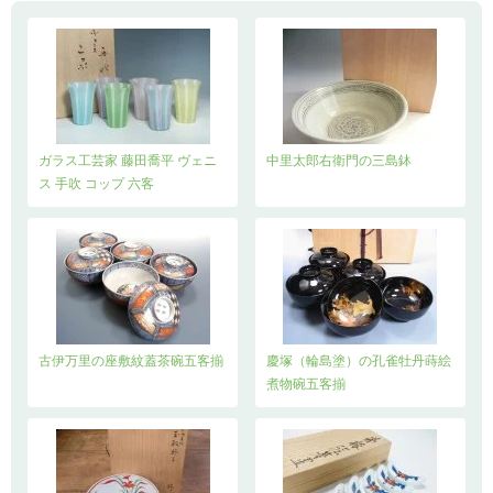
ガラス工芸家 藤田喬平 ヴェニ
中里太郎右衛門の三島鉢
ス 手吹 コップ 六客
古伊万里の座敷紋蓋茶碗五客揃
慶塚（輪島塗）の孔雀牡丹蒔絵
煮物碗五客揃