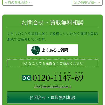
e
e
t
« 前の買取実績へ
次の買取実績へ »
n
b
t
a
o
e
o
r
k
お問合せ・買取無料相談
くらしのくらや買取に関して皆様よりいただく質問をQ&A
形式でご紹介しています。
よくあるご質問
小さなことでも
遠慮なくご連絡ください
info@kurashinokura.co.jp
お問合せ・買取無料相談