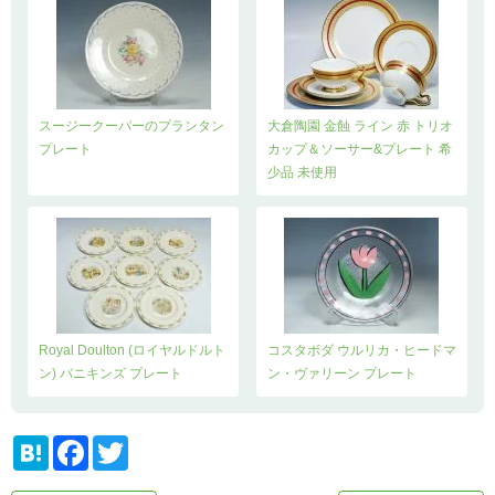
スージークーパーのプランタン
大倉陶園 金蝕 ライン 赤 トリオ
プレート
カップ＆ソーサー&プレート 希
少品 未使用
Royal Doulton (ロイヤルドルト
コスタボダ ウルリカ・ヒードマ
ン) バニキンズ プレート
ン・ヴァリーン プレート
H
F
T
a
a
w
t
c
i