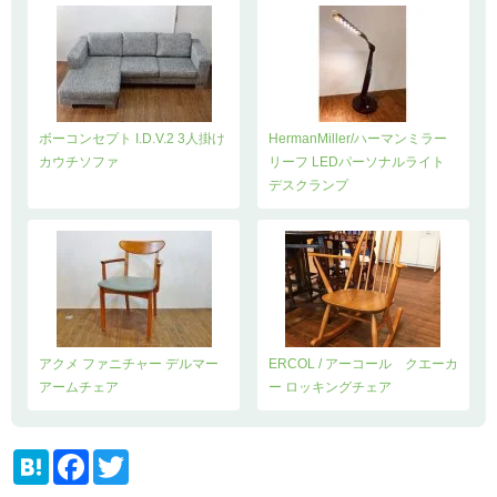
ボーコンセプト I.D.V.2 3人掛け
HermanMiller/ハーマンミラー
カウチソファ
リーフ LEDパーソナルライト
デスクランプ
アクメ ファニチャー デルマー
ERCOL / アーコール クエーカ
アームチェア
ー ロッキングチェア
H
F
T
a
a
w
t
c
i