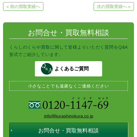
e
e
t
« 前の買取実績へ
次の買取実績へ »
n
b
t
a
o
e
o
r
k
お問合せ・買取無料相談
くらしのくらや買取に関して皆様よりいただく質問をQ&A
形式でご紹介しています。
よくあるご質問
小さなことでも
遠慮なくご連絡ください
info@kurashinokura.co.jp
お問合せ・買取無料相談