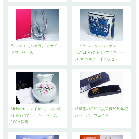
Baccarat （バカラ） マサイ フ
ロイヤルコペンハーゲン
ラワーベース
TENERA (テネラ) フラワーベー
ス by ベルテ・イェツセン
Meissen （マイセン） 波の戯
輪島塗の日印国交回復50周年記
れ 装飾付き フラワーベース
念ペーパーウェイト
100台限定