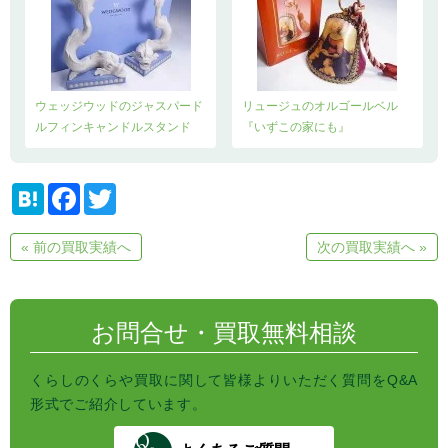
ウェッジウッドのジャスパード
リュージュのオルゴールベル
ルフィンキャンドルスタンド
『いずこの家にも』
H
F
T
a
a
w
t
c
i
e
e
t
« 前の買取実績へ
次の買取実績へ »
n
b
t
a
o
e
o
r
k
お問合せ・買取無料相談
くらしのくらや買取に関して皆様よりいただく質問をQ&A
形式でご紹介しています。