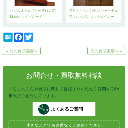
ハンス.J.ウェグナー RY20/RY
フリッツ・ハンセン ハートチェ
Mobler サイドボード
ア by ハンス・J・ウェグナー
H
F
T
a
a
w
t
c
i
e
e
t
« 前の買取実績へ
次の買取実績へ »
n
b
t
a
o
e
o
r
k
お問合せ・買取無料相談
くらしのくらや買取に関して皆様よりいただく質問をQ&A
形式でご紹介しています。
よくあるご質問
小さなことでも
遠慮なくご連絡ください