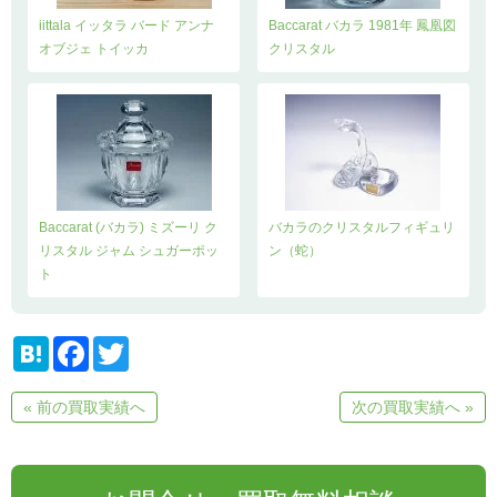
iittala イッタラ バード アンナ
Baccarat バカラ 1981年 鳳凰図
オブジェ トイッカ
クリスタル
Baccarat (バカラ) ミズーリ ク
バカラのクリスタルフィギュリ
リスタル ジャム シュガーポッ
ン（蛇）
ト
H
F
T
a
a
w
t
c
i
e
e
t
« 前の買取実績へ
次の買取実績へ »
n
b
t
a
o
e
o
r
k