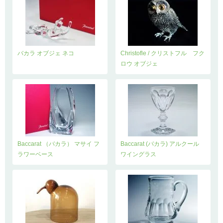
バカラ オブジェ ネコ
Christofle / クリストフル フク
ロウ オブジェ
Baccarat （バカラ） マサイ フ
Baccarat (バカラ) アルクール
ラワーベース
ワイングラス