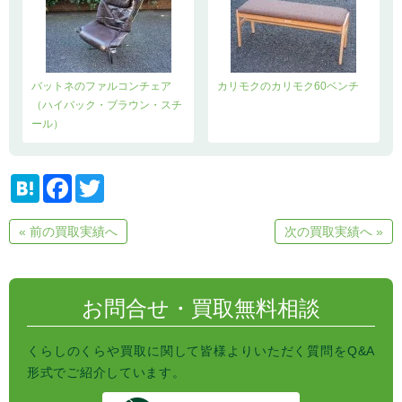
バットネのファルコンチェア
カリモクのカリモク60ベンチ
（ハイバック・ブラウン・スチ
ール）
H
F
T
a
a
w
t
c
i
e
e
t
« 前の買取実績へ
次の買取実績へ »
n
b
t
a
o
e
o
r
k
お問合せ・買取無料相談
くらしのくらや買取に関して皆様よりいただく質問をQ&A
形式でご紹介しています。