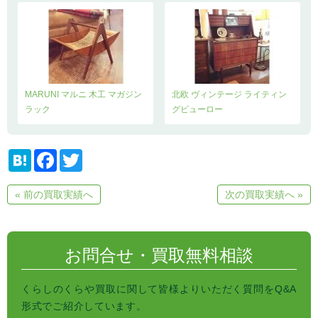
MARUNI マルニ 木工 マガジン
北欧 ヴィンテージ ライティン
ラック
グビューロー
H
F
T
a
a
w
t
c
i
e
e
t
« 前の買取実績へ
次の買取実績へ »
n
b
t
a
o
e
o
r
k
お問合せ・買取無料相談
くらしのくらや買取に関して皆様よりいただく質問をQ&A
形式でご紹介しています。