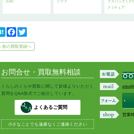
ル60
ソファ
クスバック ( 
ク ) チェア
H
F
T
a
a
w
t
c
i
e
e
t
« 前の買取実績へ
n
b
t
a
o
e
o
r
k
お問合せ・買取無料相談
くらしのくらや買取に関して皆様よりいただく
info@
質問をQ&A形式でご紹介しています。
よくあるご質問
営業時間
小さなことでも
遠慮なくご連絡ください