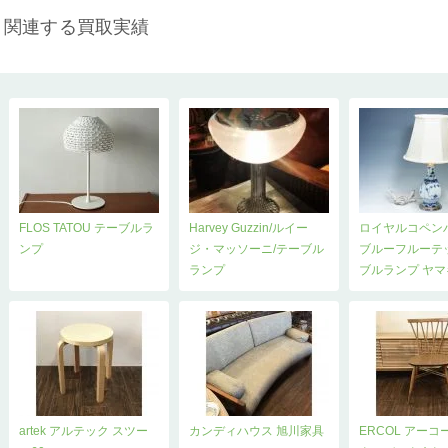
関連する買取実績
FLOS TATOU テーブルラ
Harvey Guzzin/ルイー
ロイヤルコペン
ンプ
ジ・マッソーニ/テーブル
ブルーフルーテ
ランプ
ブルランプ ヤマ
artek アルテック スツー
カンディハウス 旭川家具
ERCOL アーコ