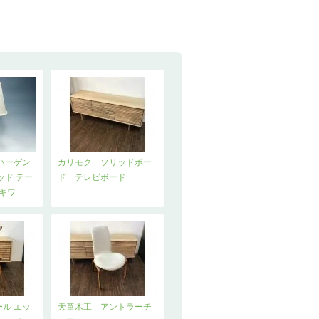
ハーゲン
カリモク ソリッドボー
ッド テー
ド テレビボード
ギワ
ール エッ
天童木工 アントラーチ