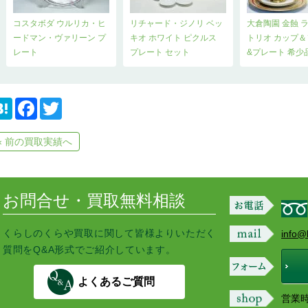
コスタボダ ウルリカ・ヒ
リチャード・ジノリ ベッ
大倉陶園 金蝕 
ードマン・ヴァリーン プ
キオ ホワイト ピクルス
トリオ カップ
レート
プレート セット
&プレート 希少
H
F
T
a
a
w
t
c
i
e
e
t
« 前の買取実績へ
n
b
t
a
o
e
o
r
k
お問合せ・買取無料相談
くらしのくらや買取に関して皆様よりいただく
info@
質問をQ&A形式でご紹介しています。
よくあるご質問
営業時間