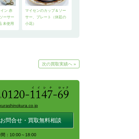
ライン 赤
マイセンのカップ＆ソー
＆ソーサー
サー、プレート（休廷の
品 未使用
小花）
次の買取実績へ »
kurashinokura.co.jp
お問合せ・買取無料相談
：10:00～18:00