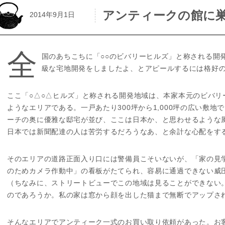
アンティークの館に
2014年9月1日
全
国のあちこちに「○○のビバリーヒルズ」と称される開
級な宅地開発をしましたよ、とアピールするには格好
ここ「○△○△ヒルズ」と称される開発地域は、本家本元のビバリ
ようなエリアである。一戸あたり300坪から1,000坪の広い敷
ーチの奥に優雅な邸宅が並び、ここは日本か、と思わせるような
日本では新聞配達の人は苦労するだろうなあ、と余計な心配をす
そのエリアの道路正面入り口には警備員こそいないが、「家の見
のためカメラ作動中」の看板がたてられ、容易に通過できない威
（ちなみに、ストリートビューでこの地域は見ることができない
のであろうか。私の家は窓から顔を出した猫まで無断でアップさ
そんなエリアでアンティーク一式のお買い取り依頼があった。お