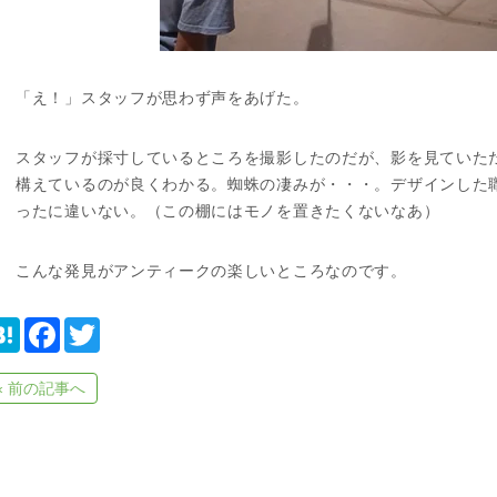
「え！」スタッフが思わず声をあげた。
スタッフが採寸しているところを撮影したのだが、影を見ていた
構えているのが良くわかる。蜘蛛の凄みが・・・。デザインした
ったに違いない。（この棚にはモノを置きたくないなあ）
こんな発見がアンティークの楽しいところなのです。
H
F
T
a
a
w
t
c
i
e
e
t
« 前の記事へ
n
b
t
a
o
e
o
r
k