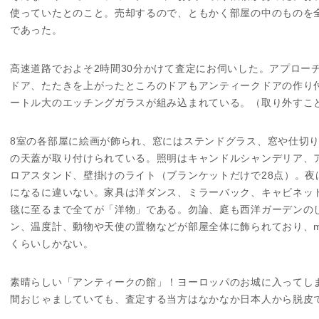
使っていたとのこと。売却するので、ともかく部屋の中のものを
であった。
高速道路でおよそ2時間30分かけて査定にお伺いした。アプロー
ドア、たたきを上がったところのドアもアンティークドアの作り
ートル大のエッチングガラスが組み込まれている。（取り外すこ
8室の各部屋に絵画が飾られ、窓にはステンドグラス、窓や仕切
の天蓋が取り付けられている。照明はキャンドルシャンデリア、
ロアスタンド、壁掛けのライト（ブランケットだけで28点）。夜
になるに違いない。家具は洋ダンス、ミラーバック、キャビネッ
毯に至るまで全てが「洋物」である。勿論、庭も西洋ガーデンの
ン、温度計、動物や天使の置物などが部屋全体に飾られており、made 
くらいしかない。
素晴らしい「アンティークの館」！ヨーロッパのお城に入ってし
間おじゃましていても、査定する当方はなかなか日本人から脱皮