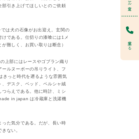
全部引き上げてほしいとのご依頼
チでは犬の石像がお出迎え。玄関の
付けである。仕切りの漆喰には1メ
電話する
とが難しく、お買い取りは断念）
りの上部にはレースやゴブラン織り
アールヌーボーの吊りライト、フ
はきっと時代を遡るような雰囲気
ト、デスク、ベッド、ペルシャ絨
しつらえである。他に時計、ミシ
in japan は冷蔵庫と洗濯機
まった気分である。だが、長い時
できない。