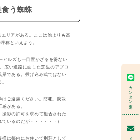
巣食う蜘蛛
発エリアがある。ここは他よりも高
の呼称といえよう。
ーヒルズも一目置かざるを得ない
地で、広い道路に面した芝生のアプロ
風景である。投げ込み式ではない
る。
カンタン査定
学はご遠慮ください。防犯、防災
圧感がある。
。撮影の許可を求めて拒否された
れているのだが・・・・・・）
メール査定
客様は都内にお住いで別荘として