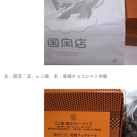
左：国宝「店」レジ袋、右：発掘チョコレート外観