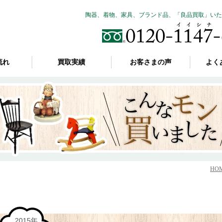
陶器、着物、家具、ブランド品、「良品買取」いた
流れ
買取実績
お客さまの声
よく
HO
2015年