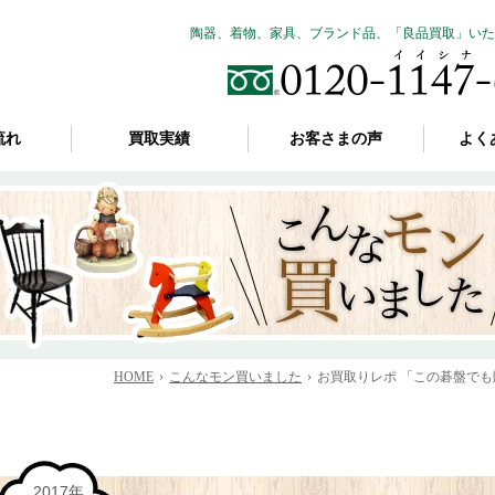
陶器、着物、家具、ブランド品、「良品買取」いた
流れ
買取実績
お客さまの声
よく
HOME
こんなモン買いました
お買取りレポ 「この碁盤でも
2017年