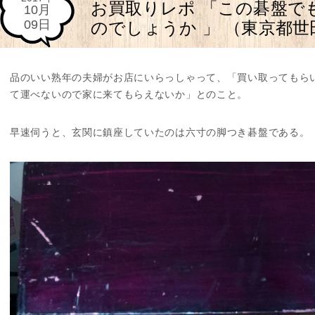
お買取りレポ 「この碁盤で
10月
09日
のでしょうか 」 （東京都世
品のいい熟年の夫婦がお店にいらっしゃって、「買い取ってもら
て運べないので家に来てもらえないか」とのこと。
早速伺うと、玄関に鎮座していたのは六寸の脚つき碁盤である。