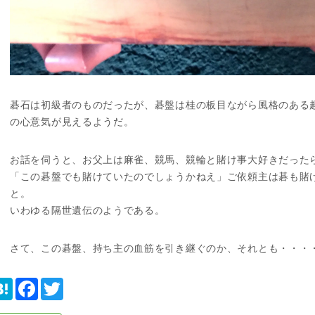
碁石は初級者のものだったが、碁盤は桂の板目ながら風格のある
の心意気が見えるようだ。
お話を伺うと、お父上は麻雀、競馬、競輪と賭け事大好きだった
「この碁盤でも賭けていたのでしょうかねえ」ご依頼主は碁も賭
と。
いわゆる隔世遺伝のようである。
さて、この碁盤、持ち主の血筋を引き継ぐのか、それとも・・・
H
F
T
a
a
w
t
c
i