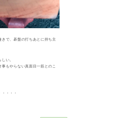
趣きで、碁盤の打ちあとに持ち主
らしい。
け事もやらない真面目一筋とのこ
・・・・・