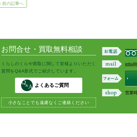
e
e
t
« 前の記事へ
n
b
t
a
o
e
o
r
k
お問合せ・買取無料相談
くらしのくらや買取に関して皆様よりいただく
info@
質問をQ&A形式でご紹介しています。
よくあるご質問
営業時間
小さなことでも
遠慮なくご連絡ください