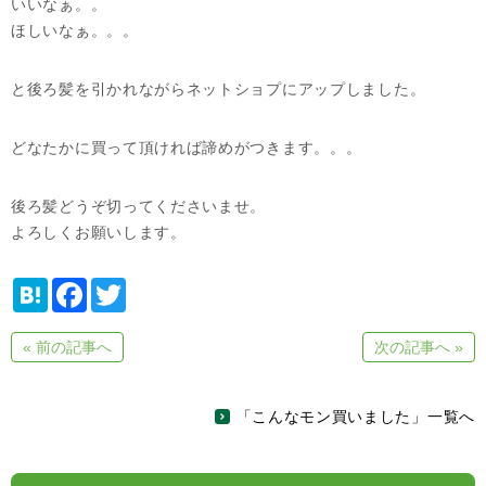
いいなぁ。。
ほしいなぁ。。。
と後ろ髪を引かれながらネットショプにアップしました。
どなたかに買って頂ければ諦めがつきます。。。
後ろ髪どうぞ切ってくださいませ。
よろしくお願いします。
H
F
T
a
a
w
t
c
i
e
e
t
« 前の記事へ
次の記事へ »
n
b
t
a
o
e
o
r
k
「こんなモン買いました」一覧へ