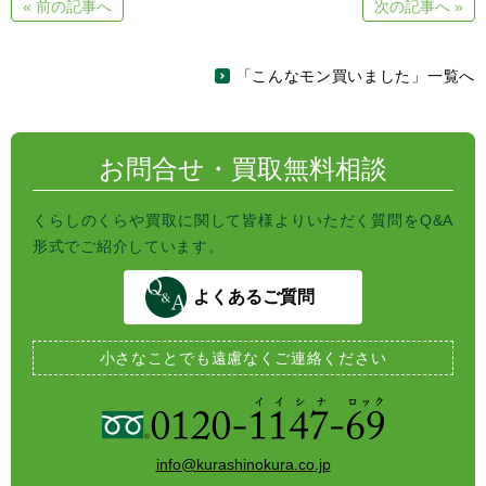
« 前の記事へ
次の記事へ »
n
b
t
a
o
e
o
r
k
「こんなモン買いました」一覧へ
お問合せ・買取無料相談
くらしのくらや買取に関して皆様よりいただく質問をQ&A
形式でご紹介しています。
よくあるご質問
小さなことでも
遠慮なくご連絡ください
info@kurashinokura.co.jp