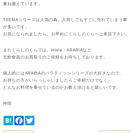
兼ね備えています。
TEEMAシリーズは人気の為、入荷してもすぐに売れてしまう事
が多いです。
お気になられましたら、お早めにくらしのくらへご来店下さい。
またくらしのくらでは、iittala・ARABIAなど
北欧食器のお買取りのご依頼をお待ちしております。
個人的にはARABIAのパラティッシシリーズが大好きなので、
お持ちの方がいらっしゃいましたらご依頼だけでなく、
どんなお料理を乗せているのかお教え頂けると嬉しいです。
仲田
H
F
T
a
a
w
t
c
i
e
e
t