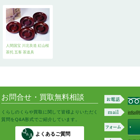
人間国宝 川北良造 紅山桜
茶托 五客 茶道具
お問合せ・買取無料相談
くらしのくらや買取に関して皆様よりいただく
info@
質問をQ&A形式でご紹介しています。
よくあるご質問