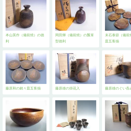
本山英作（備前焼）の徳
岡田輝（備前焼）の瓢箪
末石泰節（備前
利
型徳利
皿五客揃
藤原和の銘々皿五客揃
藤原雄の掛花入
藤原雄のぐい呑