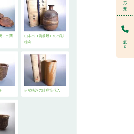
焼）の葉
山本出（備前焼）の出彩
電話する
徳利
み
伊勢崎淳の緋襷筒花入