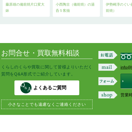
藤原雄の備前焼片口変大
小西陶古（備前焼）の湯
伊勢崎淳のぐい
鉢
呑５客揃
前焼）
お問合せ・買取無料相談
くらしのくらや買取に関して皆様よりいただく
info@
質問をQ&A形式でご紹介しています。
よくあるご質問
営業時間
小さなことでも
遠慮なくご連絡ください