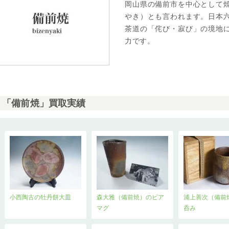
岡山県の備前市を中心として
やき）とも言われます。日本
茶道の「侘び・寂び」の境地
力です。
「備前焼」買取実績
小西陶古の牡丹餅大皿
森大雅（備前焼）のビア
浦上善次（備前
マグ
呑み