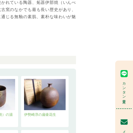
焼かれている陶器、炻器伊部焼（いんべ
六古窯のなかでも最も長い歴史があり、
に通じる無釉の素肌、素朴な味わいが魅
カンタン査定
焼）の湯
伊勢崎淳の扁壷花生
メール査定