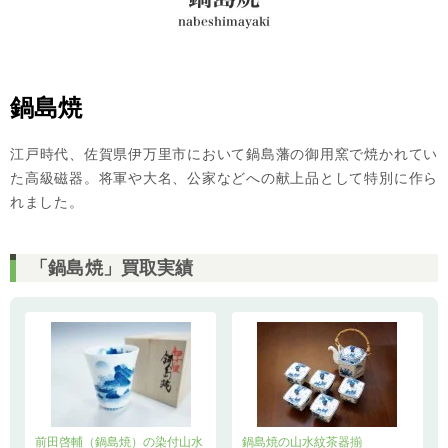
鍋島焼
江戸時代、佐賀県伊万里市において鍋島藩の御用窯で焼かれてい
た高級磁器。将軍や大名、公家などへの献上品として特別に作ら
れました。
「鍋島焼」買取実績
前田啓輔（鍋島焼）の染付山水
鍋島焼の山水紋茶器揃