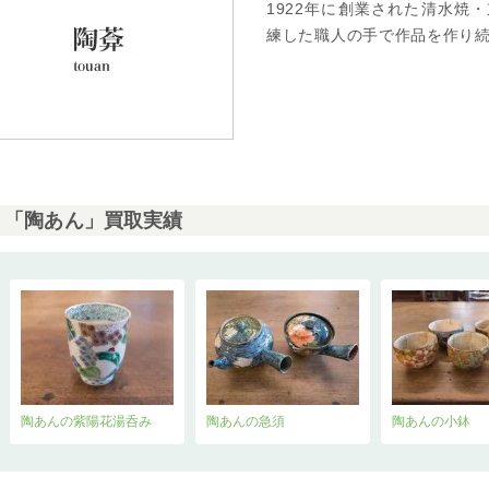
1922年に創業された清水焼
練した職人の手で作品を作り
「陶あん」買取実績
陶あんの紫陽花湯呑み
陶あんの急須
陶あんの小鉢