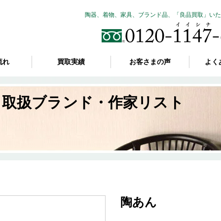
陶器、着物、家具、ブランド品、「良品買取」いた
流れ
買取実績
お客さまの声
よく
取扱ブランド・作家リスト
陶あん