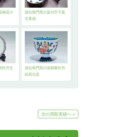
絵梅花小
源右衛門窯の染付芥子皿
五客揃
錦牡丹文
源右衛門窯の染錦菊牡丹
絵高台盃
次の買取実績へ »