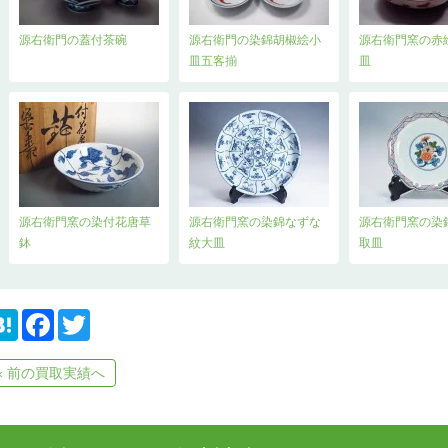
源右衛門の蓋付茶碗
源右衛門の染錦胡椒絵小
源右衛門窯の赤
皿五客揃
皿
源右衛門窯の染付花唐草
源右衛門窯の染錦なずな
源右衛門窯の染
鉢
紋大皿
取皿
H
F
T
a
a
w
t
c
i
e
e
t
« 前の買取実績へ
n
b
t
a
o
e
o
r
k