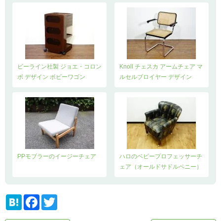
ビーライン社製 ジョエ・コロン
Knoll チェスカ アームチェア マ
ボ デザイン ボビーワゴン
ルセルブロイヤー デザイン
PPモブラーのイージーチェア
ハロのベビープロフェッサーチ
ェア（オールドサドルペニー）
H
F
T
a
a
w
t
c
i