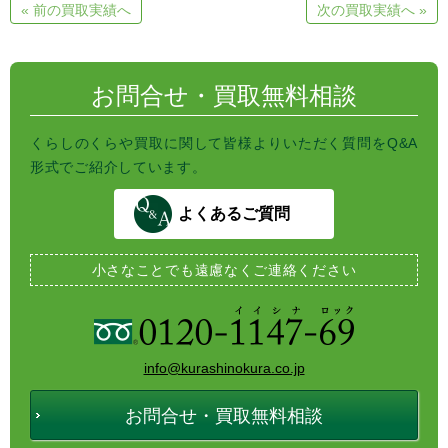
e
e
t
« 前の買取実績へ
次の買取実績へ »
n
b
t
a
o
e
o
r
k
お問合せ・買取無料相談
くらしのくらや買取に関して皆様よりいただく質問をQ&A
形式でご紹介しています。
よくあるご質問
小さなことでも
遠慮なくご連絡ください
info@kurashinokura.co.jp
お問合せ・買取無料相談