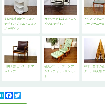
B-LINE社 ボビーワゴン
カッシーナ LC1 ル・コル
アクメ ファニチ
デザイン ジョエ・コロン
ビジェ デザイン
マー アームチェ
ボ デザイン
日田工芸 ビンテージ アー
横浜ダニエル ブーツ アー
林木工芸 木の
ムチェア
ムチェア オットマン セッ
ター」 林久雄 
ト
H
F
T
a
a
w
t
c
i
e
e
t