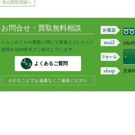
« 前の買取実績へ
n
b
t
a
o
e
o
r
k
お問合せ・買取無料相談
くらしのくらや買取に関して皆様よりいただく
info@
質問をQ&A形式でご紹介しています。
よくあるご質問
営業時間
小さなことでも
遠慮なくご連絡ください