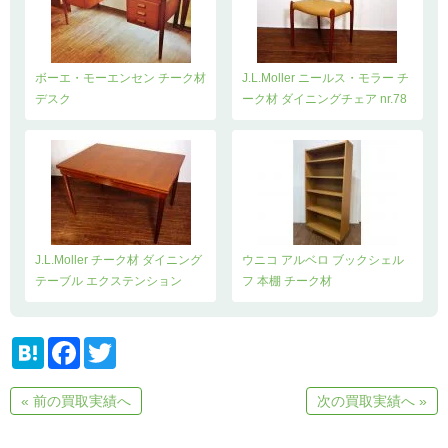
ボーエ・モーエンセン チーク材
J.L.Moller ニールス・モラー チ
デスク
ーク材 ダイニングチェア nr.78
J.L.Moller チーク材 ダイニング
ウニコ アルベロ ブックシェル
テーブル エクステンション
フ 本棚 チーク材
H
F
T
a
a
w
t
c
i
e
e
t
« 前の買取実績へ
次の買取実績へ »
n
b
t
a
o
e
o
r