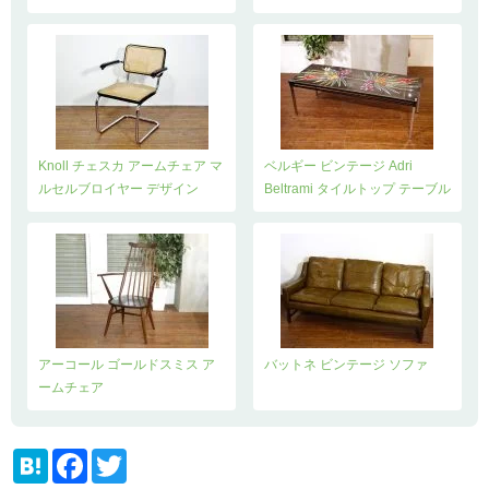
Knoll チェスカ アームチェア マ
ベルギー ビンテージ Adri
ルセルブロイヤー デザイン
Beltrami タイルトップ テーブル
アーコール ゴールドスミス ア
バットネ ビンテージ ソファ
ームチェア
H
F
T
a
a
w