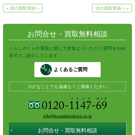
t
c
i
e
e
t
« 前の買取実績へ
次の買取実績へ »
n
b
t
a
o
e
o
r
k
お問合せ・買取無料相談
くらしのくらや買取に関して皆様よりいただく質問をQ&A
形式でご紹介しています。
よくあるご質問
小さなことでも
遠慮なくご連絡ください
info@kurashinokura.co.jp
お問合せ・買取無料相談