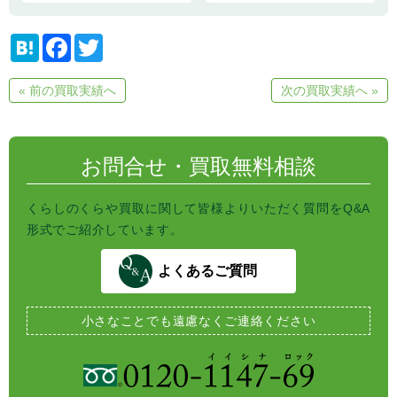
H
F
T
a
a
w
t
c
i
e
e
t
« 前の買取実績へ
次の買取実績へ »
n
b
t
a
o
e
o
r
k
お問合せ・買取無料相談
くらしのくらや買取に関して皆様よりいただく質問をQ&A
形式でご紹介しています。
よくあるご質問
小さなことでも
遠慮なくご連絡ください