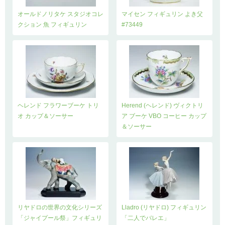
オールドノリタケ スタジオコレ
マイセン フィギュリン よき父
クション 魚 フィギュリン
#73449
ヘレンド フラワーブーケ トリ
Herend (ヘレンド) ヴィクトリ
オ カップ＆ソーサー
ア ブーケ VBO コーヒー カップ
＆ソーサー
リヤドロの世界の文化シリーズ
Lladro (リヤドロ) フィギュリン
「ジャイプール祭」フィギュリ
「二人でバレエ」