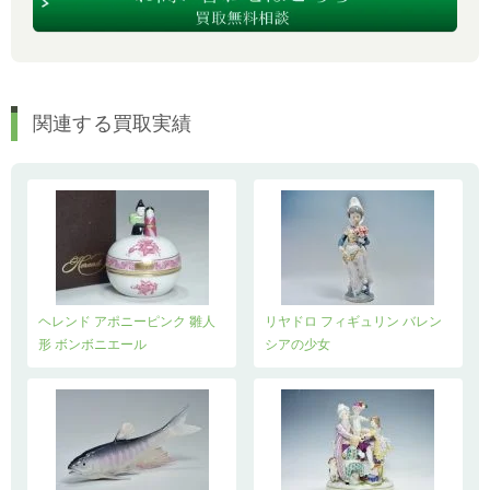
関連する買取実績
ヘレンド アポニーピンク 雛人
リヤドロ フィギュリン バレン
形 ボンボニエール
シアの少女