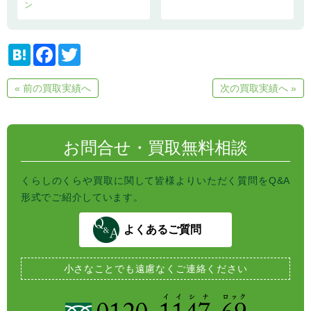
ン
H
F
T
a
a
w
t
c
i
e
e
t
« 前の買取実績へ
次の買取実績へ »
n
b
t
a
o
e
o
r
k
お問合せ・買取無料相談
くらしのくらや買取に関して皆様よりいただく質問をQ&A
形式でご紹介しています。
よくあるご質問
小さなことでも
遠慮なくご連絡ください