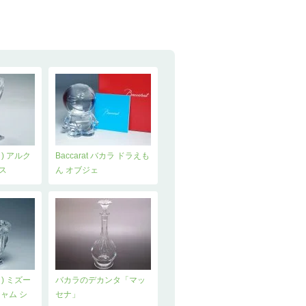
カラ) アルク
Baccarat バカラ ドラえも
ス
ん オブジェ
カラ) ミズー
バカラのデカンタ「マッ
ジャム シ
セナ」