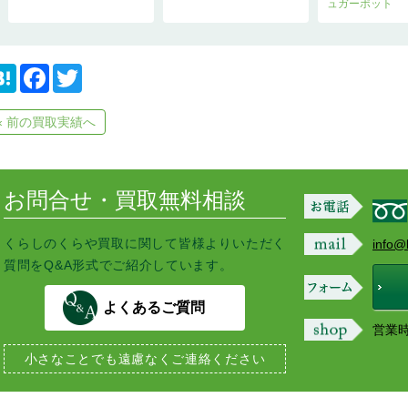
ュガーポット
H
F
T
a
a
w
t
c
i
e
e
t
« 前の買取実績へ
n
b
t
a
o
e
o
r
k
お問合せ・買取無料相談
くらしのくらや買取に関して皆様よりいただく
info@
質問をQ&A形式でご紹介しています。
よくあるご質問
営業時間
小さなことでも
遠慮なくご連絡ください