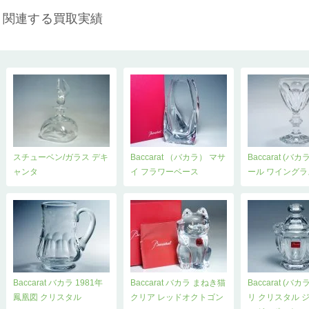
関連する買取実績
スチューベン/ガラス デキ
Baccarat （バカラ） マサ
Baccarat (バ
ャンタ
イ フラワーベース
ール ワイングラ
Baccarat バカラ 1981年
Baccarat バカラ まねき猫
Baccarat (バ
鳳凰図 クリスタル
クリア レッドオクトゴン
リ クリスタル 