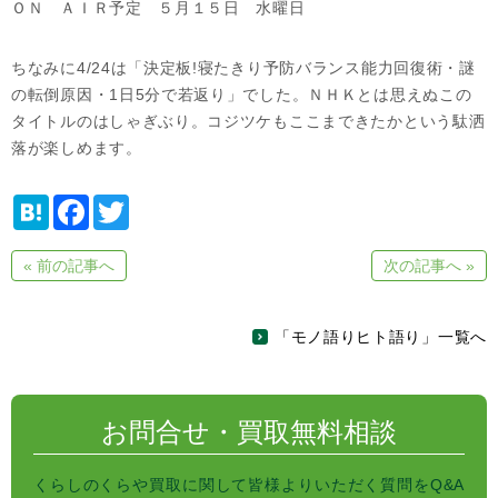
ＯＮ ＡＩＲ予定 ５月１５日 水曜日
ちなみに4/24は「決定板!寝たきり予防バランス能力回復術・謎
の転倒原因・1日5分で若返り」でした。ＮＨＫとは思えぬこの
タイトルのはしゃぎぶり。コジツケもここまできたかという駄洒
落が楽しめます。
H
F
T
a
a
w
t
c
i
e
e
t
« 前の記事へ
次の記事へ »
n
b
t
a
o
e
o
r
k
「モノ語りヒト語り」一覧へ
お問合せ・買取無料相談
くらしのくらや買取に関して皆様よりいただく質問をQ&A