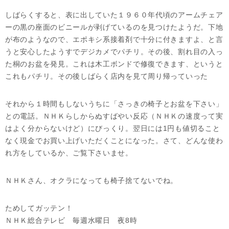
しばらくすると、表に出していた１９６０年代頃のアームチェア
ーの黒の座面のビニールが剥げているのを見つけたようだ。下地
が布のようなので、エポキシ系接着剤で十分に付きますよ、と言
うと安心したようすでデジカメでパチリ。その後、割れ目の入っ
た桐のお盆を発見。これは木工ボンドで修復できます、というと
これもパチリ。その後しばらく店内を見て周り帰っていった
それから１時間もしないうちに「さっきの椅子とお盆を下さい」
との電話。ＮＨＫらしからぬすばやい反応（ＮＨＫの速度って実
はよく分からないけど）にびっくり。翌日には1円も値切ること
なく現金でお買い上げいただくことになった。さて、どんな使わ
れ方をしているか、ご覧下さいませ。
ＮＨＫさん、オクラになっても椅子捨てないでね。
ためしてガッテン！
ＮＨＫ総合テレビ 毎週水曜日 夜8時