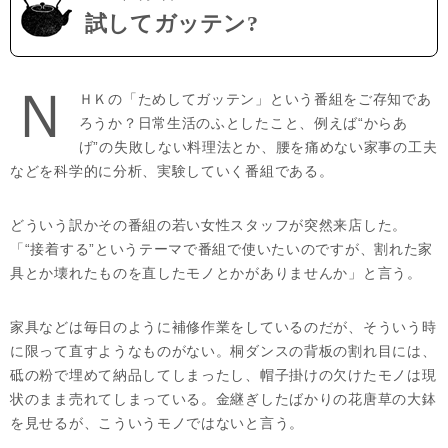
試してガッテン?
Ｎ
ＨＫの「ためしてガッテン」という番組をご存知であ
ろうか？日常生活のふとしたこと、例えば“からあ
げ”の失敗しない料理法とか、腰を痛めない家事の工夫
などを科学的に分析、実験していく番組である。
どういう訳かその番組の若い女性スタッフが突然来店した。
「“接着する”というテーマで番組で使いたいのですが、割れた家
具とか壊れたものを直したモノとかがありませんか」と言う。
家具などは毎日のように補修作業をしているのだが、そういう時
に限って直すようなものがない。桐ダンスの背板の割れ目には、
砥の粉で埋めて納品してしまったし、帽子掛けの欠けたモノは現
状のまま売れてしまっている。金継ぎしたばかりの花唐草の大鉢
を見せるが、こういうモノではないと言う。