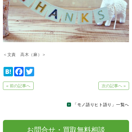
＜文責 高木（麻）＞
H
F
T
a
a
w
t
c
i
e
e
t
« 前の記事へ
次の記事へ »
n
b
t
a
o
e
o
r
k
「モノ語りヒト語り」一覧へ
お問合せ・買取無料相談