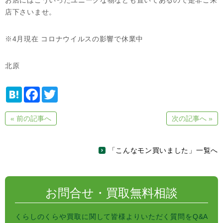
お店にはこういったユニークな物なども置いてあるので是非ご来
店下さいませ。
※4月現在 コロナウイルスの影響で休業中
北原
H
F
T
a
a
w
t
c
i
e
e
t
« 前の記事へ
次の記事へ »
n
b
t
a
o
e
o
r
k
「こんなモン買いました」一覧へ
お問合せ・買取無料相談
くらしのくらや買取に関して皆様よりいただく質問をQ&A